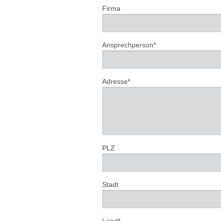
Firma
Ansprechperson*
Adresse*
PLZ
Stadt
Land*