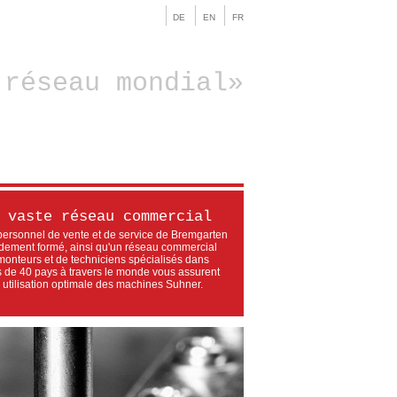
DE
EN
FR
 réseau mondial
 vaste réseau commercial
personnel de vente et de service de Bremgarten
idement formé, ainsi qu'un réseau commercial
monteurs et de techniciens spécialisés dans
s de 40 pays à travers le monde vous assurent
 utilisation optimale des machines Suhner.