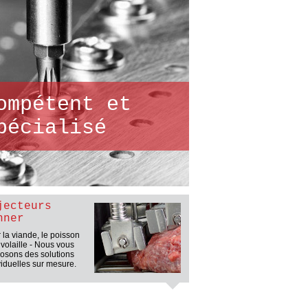
ompétent et
pécialisé
jecteurs
hner
 la viande, le poisson
a volaille - Nous vous
osons des solutions
viduelles sur mesure.