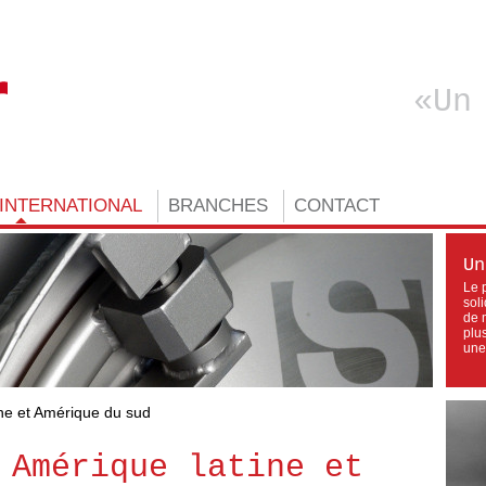
Un
INTERNATIONAL
BRANCHES
CONTACT
Un
Le 
sol
de 
plu
une
ne et Amérique du sud
 Amérique latine et