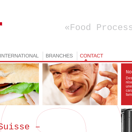
Food Proces
INTERNATIONAL
BRANCHES
CONTACT
No
Des
rése
une
cara
fami
Suisse –