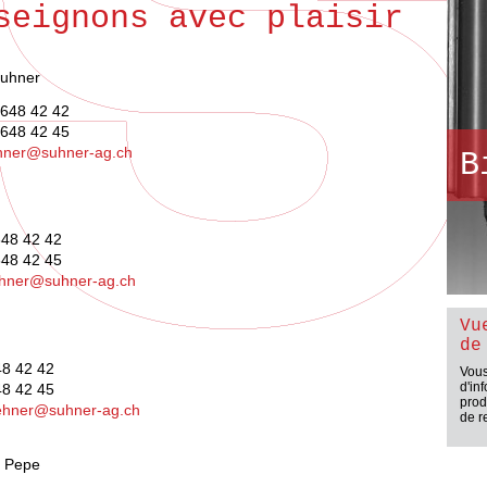
seignons avec plaisir
Suhner
 648 42 42
 648 42 45
hner@suhner-ag.ch
B
648 42 42
648 42 45
uhner@suhner-ag.ch
Vu
de
48 42 42
Vous
d'in
48 42 45
prod
ehner@suhner-ag.ch
de r
 Pepe