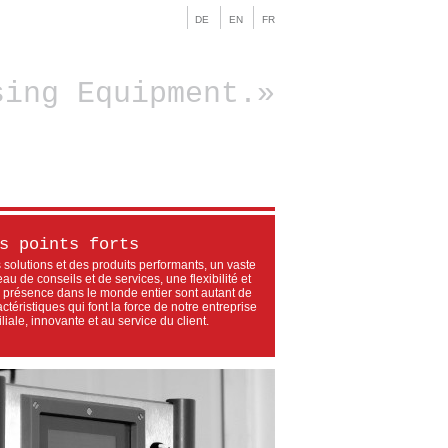
DE
EN
FR
sing Equipment.
s points forts
 solutions et des produits performants, un vaste
au de conseils et de services, une flexibilité et
 présence dans le monde entier sont autant de
ctéristiques qui font la force de notre entreprise
liale, innovante et au service du client.