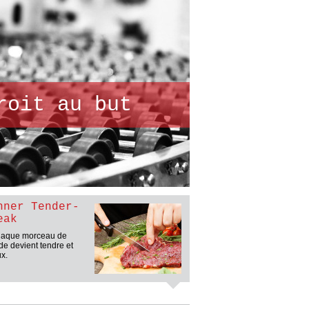
roit au but
hner Tender-
eak
haque morceau de
de devient tendre et
ux.