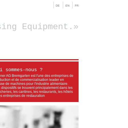
DE
EN
FR
sing Equipment.
i sommes-nous ?
ner AG Bremgarten est l'une des entreprises de
duction et de commercialisation leader en
sse de machines pour l'industrie alimentaire.
 dispositifs se trouvent principalement dans les
heries, les cantines, les restaurants, les hôtels
es entreprises de restauration