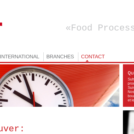
Food Proces
INTERNATIONAL
BRANCHES
CONTACT
Qu
Suh
pro
Sui
Nos
bouc
et l
uver: