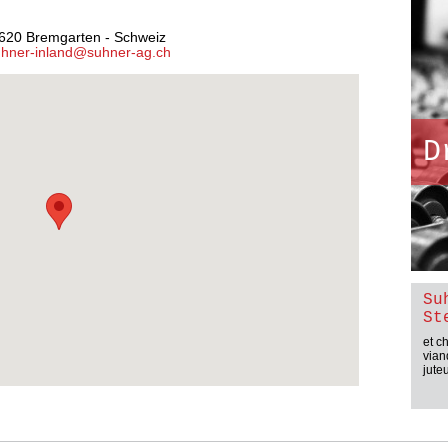
5620 Bremgarten - Schweiz
uhner-inland@suhner-ag.ch
D
Su
St
et c
vian
jute